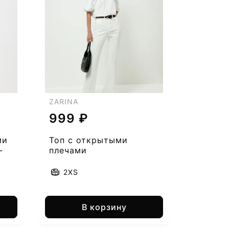
ZARINA
999 ₽
ми
Топ с открытыми
-
плечами
2XS
В корзину