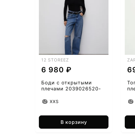
7
12 STOREEZ
ZA
6 980 ₽
6
8
Боди с открытыми
То
плечами 2039026520-
пл
50
XXS
9
В корзину