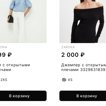
RINA
ZARINA
99 ₽
2 000 ₽
п с открытыми
Джемпер с открыты
ечами
плечами 3329631839
50
2XS
XS
В корзину
В корзину