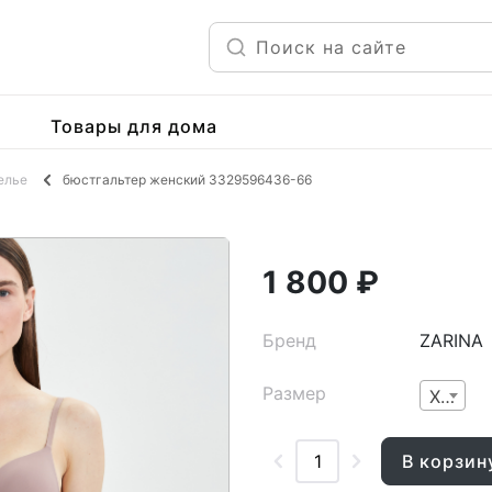
Товары для дома
елье
бюстгальтер женский 3329596436-66
1 800 ₽
Бренд
ZARINA
Размер
XS
В корзин