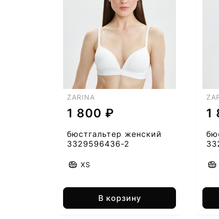
ZARINA
ZA
1 800 ₽
1
бюстгальтер женский
бю
3329596436-2
33
XS
В корзину