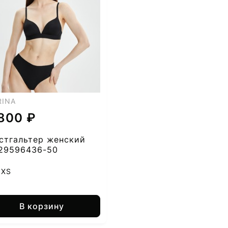
RINA
 800 ₽
стгальтер женский
29596436-50
XS
В корзину