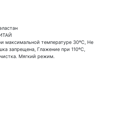
эластан
КИТАЙ
ри максимальной температуре 30ºС, Не
шка запрещена, Глажение при 110ºС,
чистка. Мягкий режим.