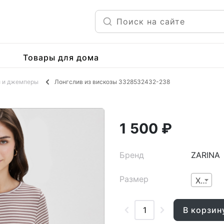
Товары для дома
и и джемперы
Лонгслив из вискозы 3328532432-238
1 500 ₽
Бренд
ZARINA
Размер
XS
В корзин