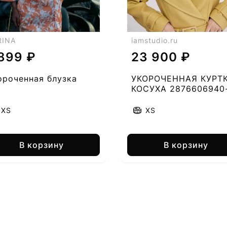
RINA
iamstudio.ru
 899 ₽
23 900 ₽
ороченная блузка
УКОРОЧЕННАЯ КУРТ
КОСУХА 2876606940
XS
XS
В корзину
В корзину