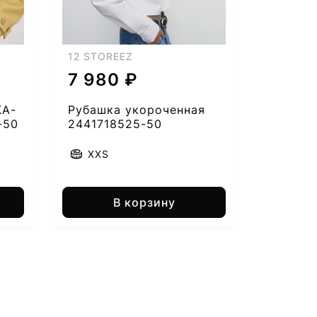
12 STOREEZ
7 980 ₽
КА-
Рубашка укороченная
-50
2441718525-50
XXS
В корзину