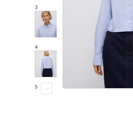
3
4
5
6