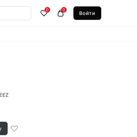
0
0
Войти
EEZ
у