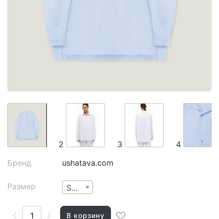
2
3
4
Бренд
ushatava.com
Размер
Small
В корзину