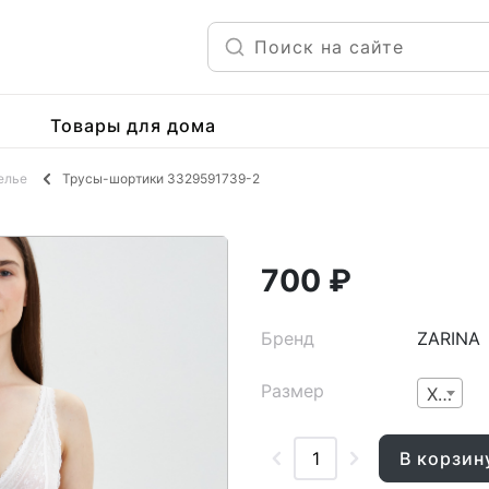
Товары для дома
елье
Трусы-шортики 3329591739-2
700 ₽
Бренд
ZARINA
Размер
XS
В корзин