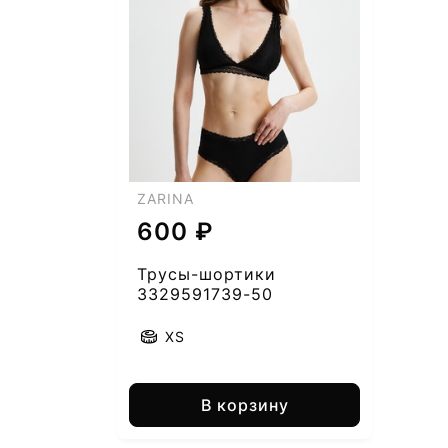
ZARINA
600 ₽
Трусы-шортики
3329591739-50
XS
В корзину