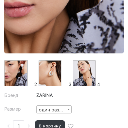
2
3
4
Бренд
ZARINA
Размер
один размер
В корзину