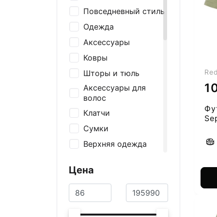
Повседневный стиль
Одежда
Аксессуары
Ковры
Re
Шторы и тюль
1
Аксессуары для
волос
Фу
Клатчи
Se
25
Сумки
Верхняя одежда
Ремни и подтяжки
Цена
Носки
Шапки и перчатки
Шарфы