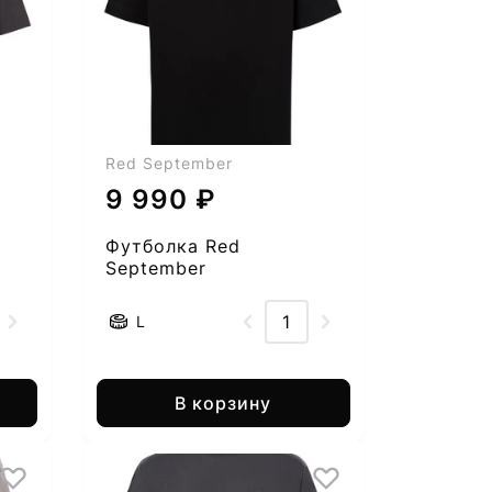
Red September
9 990 ₽
Футболка Red
September
2555005282-52
L
В корзину