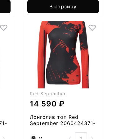
В корзину
Red September
14 590 ₽
Лонгслив топ Red
71-
September 2060424371-
52
M