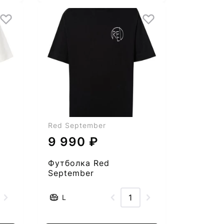
Red September
9 990 ₽
Футболка Red
September
2555005282-58
L