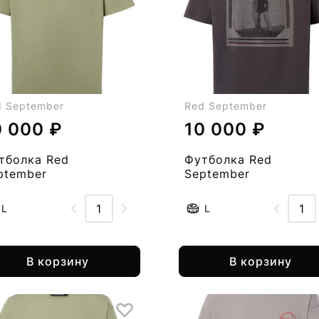
d September
Red September
0 000 ₽
10 000 ₽
тболка Red
Футболка Red
ptember
September
55005282-50
2555005282-51
L
L
В корзину
В корзину