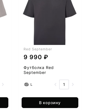
Red September
9 990 ₽
Футболка Red
September
2555005282-55
L
В корзину