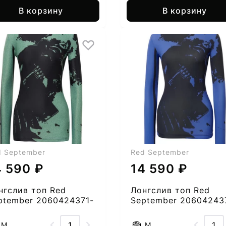
В корзину
В корзину
d September
Red September
4 590 ₽
14 590 ₽
нгслив топ Red
Лонгслив топ Red
ptember 2060424371-
September 20604243
51
M
M