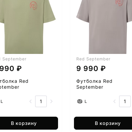
d September
Red September
 990 ₽
9 990 ₽
тболка Red
Футболка Red
ptember
September
55005282-53
2555005282-54
L
L
В корзину
В корзину