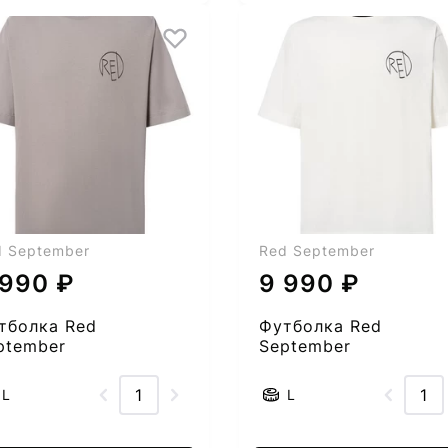
d September
Red September
 990 ₽
9 990 ₽
тболка Red
Футболка Red
ptember
September
55005282-56
2555005282-57
L
L