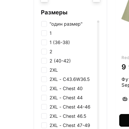
Украшения
Галстуки
Размеры
Нижнее белье
"один размер"
Футболки и майки
1
Рубашки
1 (36-38)
Толстовки и
2
джемперы
Re
2 (40-42)
Брюки, Джинсы,
9
Шорты
2XL
Платья и юбки
2XL - C43.6W36.5
Фу
Se
Спортивная одежда
2XL - Chest 40
25
Пиджаки и жакеты
2XL - Chest 44
Костюмы
2XL - Chest 44-46
Купальники
2XL - Chest 46.5
2XL - Chest 47-49